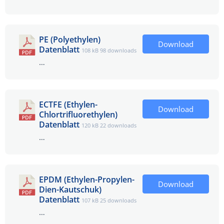
PE (Polyethylen)
Download
Datenblatt
108 kB
98 downloads
…
ECTFE (Ethylen-
Download
Chlortrifluorethylen)
Datenblatt
120 kB
22 downloads
…
EPDM (Ethylen-Propylen-
Download
Dien-Kautschuk)
Datenblatt
107 kB
25 downloads
…