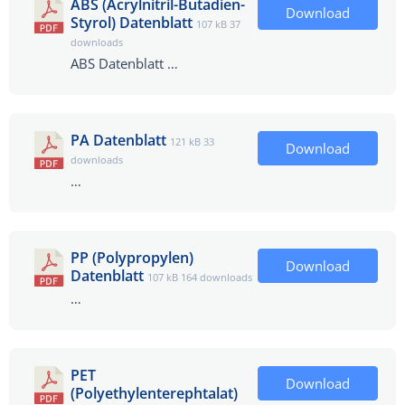
ABS (Acrylnitril-Butadien-
Download
Styrol) Datenblatt
107 kB
37
downloads
ABS Datenblatt …
PA Datenblatt
121 kB
33
Download
downloads
…
PP (Polypropylen)
Download
Datenblatt
107 kB
164 downloads
…
PET
Download
(Polyethylenterephtalat)