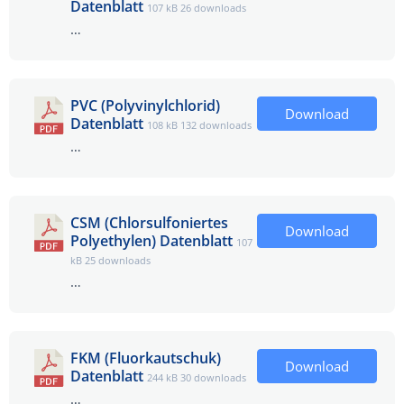
Datenblatt
107 kB
26 downloads
…
PVC (Polyvinylchlorid)
Download
Datenblatt
108 kB
132 downloads
…
CSM (Chlorsulfoniertes
Download
Polyethylen) Datenblatt
107
kB
25 downloads
…
FKM (Fluorkautschuk)
Download
Datenblatt
244 kB
30 downloads
…