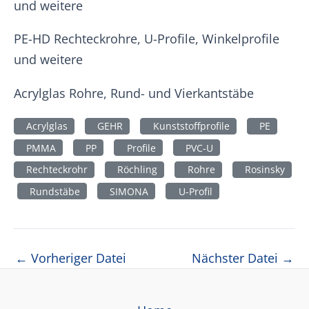
und weitere
PE-HD Rechteckrohre, U-Profile, Winkelprofile
und weitere
Acrylglas Rohre, Rund- und Vierkantstäbe
Acrylglas
GEHR
Kunststoffprofile
PE
PMMA
PP
Profile
PVC-U
Rechteckrohr
Röchling
Rohre
Rosinsky
Rundstäbe
SIMONA
U-Profil
Beitragsnavigation
←
Vorheriger Datei
Nächster Datei
→