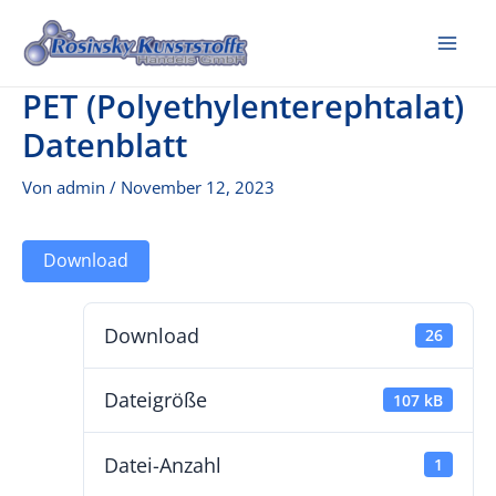
Zum
Inhalt
Mai
springen
PET (Polyethylenterephtalat)
Me
Datenblatt
Von
admin
/
November 12, 2023
Download
Download
26
Dateigröße
107 kB
Datei-Anzahl
1