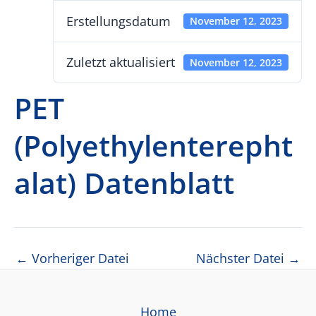
Erstellungsdatum
November 12, 2023
Zuletzt aktualisiert
November 12, 2023
PET
(Polyethylenterepht
alat) Datenblatt
Beitragsnavigation
←
Vorheriger Datei
Nächster Datei
→
Home