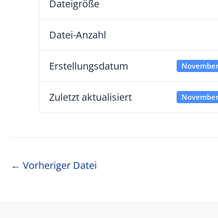
Dateigröße
Datei-Anzahl
Erstellungsdatum
November
Zuletzt aktualisiert
November
Beitragsnavigation
←
Vorheriger Datei