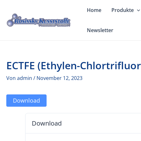
Zum
Home
Produkte
Inhalt
springen
Newsletter
ECTFE (Ethylen-Chlortrifluo
Von
admin
/
November 12, 2023
Download
Download