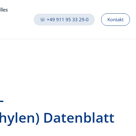
lles
☏ +49 911 95 33 29-0
Kontakt
-
thylen) Datenblatt