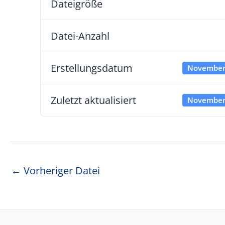
Dateigröße
Datei-Anzahl
Erstellungsdatum
November
Zuletzt aktualisiert
November
Beitragsnavigation
←
Vorheriger Datei