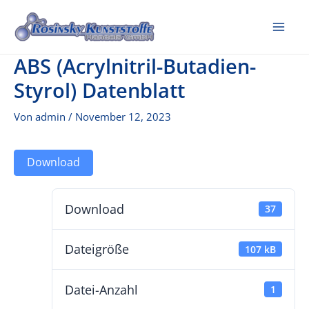
Zum
Inhalt
Mai
springen
ABS (Acrylnitril-Butadien-
Me
Styrol) Datenblatt
Von
admin
/
November 12, 2023
Download
Download
37
Dateigröße
107 kB
Datei-Anzahl
1