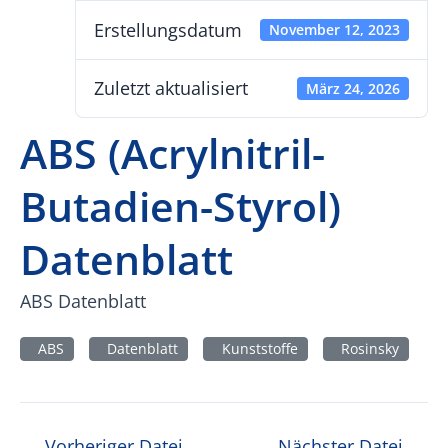
Erstellungsdatum
November 12, 2023
Zuletzt aktualisiert
März 24, 2026
ABS (Acrylnitril-
Butadien-Styrol)
Datenblatt
ABS Datenblatt
ABS
Datenblatt
Kunststoffe
Rosinsky
Beitragsnavigation
←
Vorheriger Datei
Nächster Datei
→