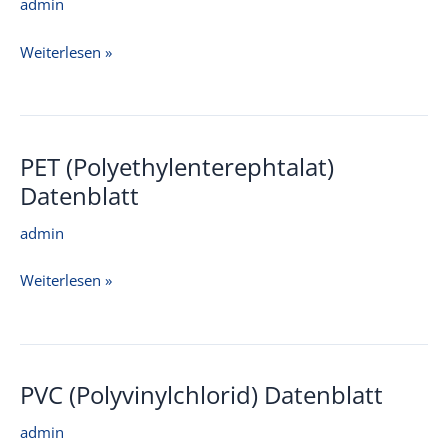
admin
PP
Weiterlesen »
(Polypropylen)
Datenblatt
PET (Polyethylenterephtalat)
Datenblatt
admin
PET
Weiterlesen »
(Polyethylenterephtalat)
Datenblatt
PVC (Polyvinylchlorid) Datenblatt
admin