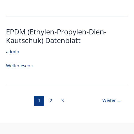
(Ethylen-
Chlortrifluorethylen)
Datenblatt
EPDM (Ethylen-Propylen-Dien-
Kautschuk) Datenblatt
admin
EPDM
Weiterlesen »
(Ethylen-
Propylen-
Dien-
Seitennummerierung
Weiter
→
1
2
3
Kautschuk)
der
Datenblatt
Beiträge