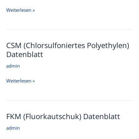
PVC
Weiterlesen »
(Polyvinylchlorid)
Datenblatt
CSM (Chlorsulfoniertes Polyethylen)
Datenblatt
admin
CSM
Weiterlesen »
(Chlorsulfoniertes
Polyethylen)
Datenblatt
FKM (Fluorkautschuk) Datenblatt
admin