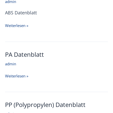
admin
ABS Datenblatt
ABS
Weiterlesen »
(Acrylnitril-
Butadien-
Styrol)
PA Datenblatt
Datenblatt
admin
PA
Weiterlesen »
Datenblatt
PP (Polypropylen) Datenblatt