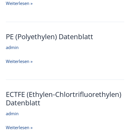
FKM
Weiterlesen »
(Fluorkautschuk)
Datenblatt
PE (Polyethylen) Datenblatt
admin
PE
Weiterlesen »
(Polyethylen)
Datenblatt
ECTFE (Ethylen-Chlortrifluorethylen)
Datenblatt
admin
ECTFE
Weiterlesen »