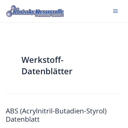
Zum
Inhalt
Mai
springen
Me
Werkstoff-
Datenblätter
ABS (Acrylnitril-Butadien-Styrol)
Datenblatt