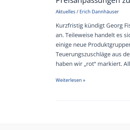
Preisanpassungen zu
Aktuelles
/
Erich Dannhäuser
Kurzfristig kündigt Georg 
an. Teileweise handelt es
einige neue Produktgruppen 
Teuerungszuschläge aus d
haben wir „rot“ markiert. A
Preisanpassungen
Weiterlesen »
zum
01.06.2026
auf
+GF+
Produkte