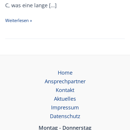
C, was eine lange […]
Durchflusssensor
Weiterlesen »
2551
Wet
Tap
Magmeter
Home
Ansprechpartner
Kontakt
Aktuelles
Impressum
Datenschutz
Montag - Donnerstag