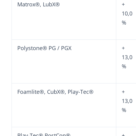
Matrox®, LubX®
+
10,0
%
Polystone® PG / PGX
+
13,0
%
Foamlite®, CubX®, Play-Tec®
+
13,0
%
Play-Tec® PostCon®
+