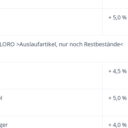
+ 5,0 %
ORO >Auslaufartikel, nur noch Restbestände<
+ 4,5 %
l
+ 5,0 %
ger
+ 4,0 %