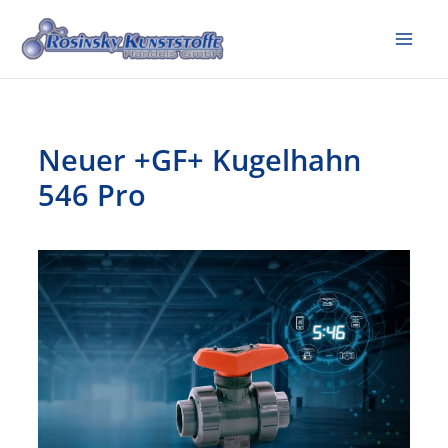
Zum
Inhalt
Mai
springen
Me
Neuer +GF+ Kugelhahn
546 Pro