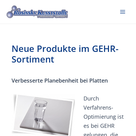
Zum
Inhalt
Mai
springen
Me
Neue Produkte im GEHR-
Sortiment
Verbesserte Planebenheit bei Platten
Durch
Verfahrens-
Optimierung ist
es bei GEHR
gelungen, die