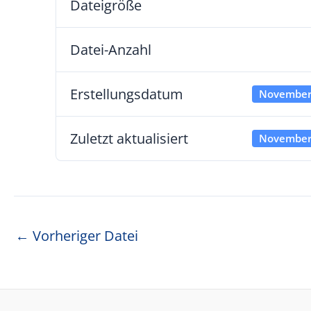
Dateigröße
Datei-Anzahl
Erstellungsdatum
November
Zuletzt aktualisiert
November
Beitragsnavigation
←
Vorheriger Datei