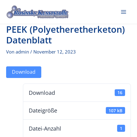
Zum
Inhalt
Mai
springen
PEEK (Polyetheretherketon)
Me
Datenblatt
Von
admin
/
November 12, 2023
Download
Download
16
Dateigröße
107 kB
Datei-Anzahl
1