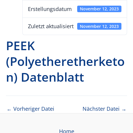
Erstellungsdatum
November 12, 2023
Zuletzt aktualisiert
November 12, 2023
PEEK
(Polyetheretherketo
n) Datenblatt
Beitragsnavigation
←
Vorheriger Datei
Nächster Datei
→
Home