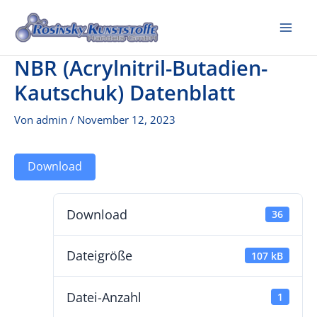
Zum
Inhalt
Mai
springen
NBR (Acrylnitril-Butadien-
Me
Kautschuk) Datenblatt
Von
admin
/
November 12, 2023
Download
Download
36
Dateigröße
107 kB
Datei-Anzahl
1