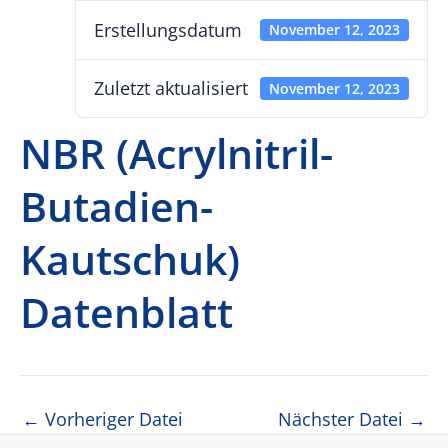
Erstellungsdatum
November 12, 2023
Zuletzt aktualisiert
November 12, 2023
NBR (Acrylnitril-
Butadien-
Kautschuk)
Datenblatt
Beitragsnavigation
←
Vorheriger Datei
Nächster Datei
→