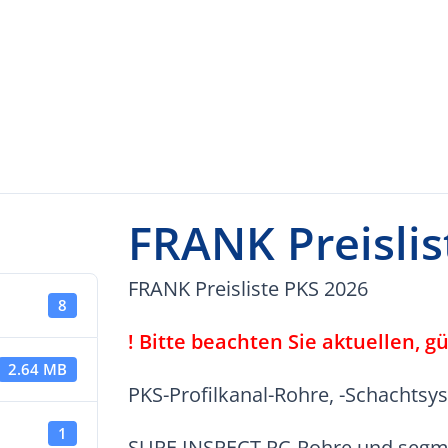
FRANK Preislis
FRANK Preisliste PKS 2026
8
! Bitte beachten Sie aktuellen, 
2.64 MB
PKS-Profilkanal-Rohre, -Schachtsy
1
SURE INSPECT RC-Rohre und segme