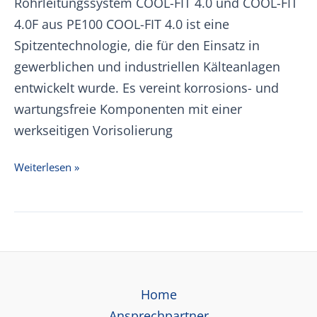
Rohrleitungssystem COOL-FIT 4.0 und COOL-FIT
4.0F aus PE100 COOL-FIT 4.0 ist eine
Spitzentechnologie, die für den Einsatz in
gewerblichen und industriellen Kälteanlagen
entwickelt wurde. Es vereint korrosions- und
wartungsfreie Komponenten mit einer
werkseitigen Vorisolierung
+GF+
Weiterlesen »
COOL-
FIT
4.0
Preisliste
01.01.2026
Home
Ansprechpartner