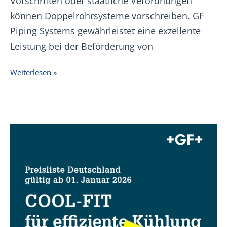
Vorschriften oder staatliche Verordnungen
können Doppelrohrsysteme vorschreiben. GF
Piping Systems gewährleistet eine exzellente
Leistung bei der Beförderung von
+GF+
Weiterlesen »
CONTAIN-
IT
Plus
Preisliste
01.01.2026