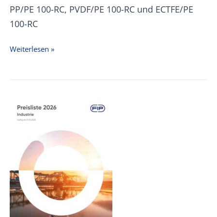
PP/PE 100-RC, PVDF/PE 100-RC und ECTFE/PE
100-RC
FRANK
Weiterlesen »
Preisliste
Doppelrohr
2026