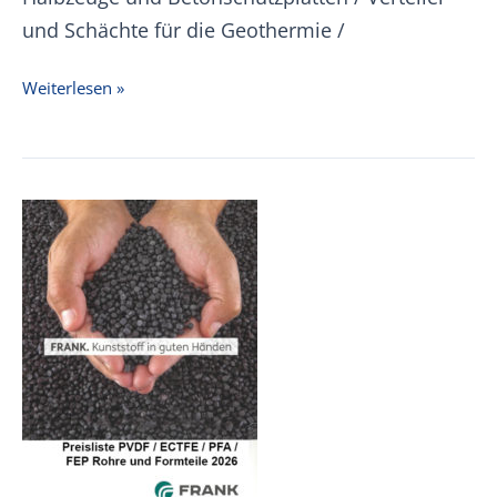
und Schächte für die Geothermie /
FRANK
Weiterlesen »
Preisliste
2025
–
Gesamtpreisliste