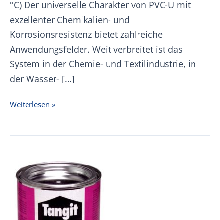
°C) Der universelle Charakter von PVC-U mit
exzellenter Chemikalien- und
Korrosionsresistenz bietet zahlreiche
Anwendungsfelder. Weit verbreitet ist das
System in der Chemie- und Textilindustrie, in
der Wasser- […]
+GF+
Weiterlesen »
PVC-
U
Preisliste
01.01.2026