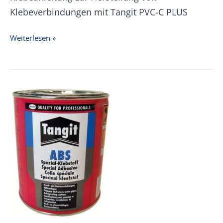
Klebeverbindungen mit Tangit PVC-C PLUS
Tangit
Weiterlesen »
PVC-
C
PLUS
Klebeanleitung