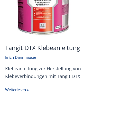
Tangit DTX Klebeanleitung
Erich Dannhäuser
Klebeanleitung zur Herstellung von
Klebeverbindungen mit Tangit DTX
Tangit
Weiterlesen »
DTX
Klebeanleitung