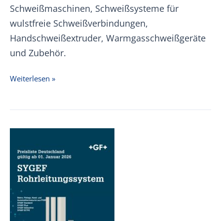
Schweißmaschinen, Schweißsysteme für
wulstfreie Schweißverbindungen,
Handschweißextruder, Warmgasschweißgeräte
und Zubehör.
FRANK
Weiterlesen »
Preisliste
Schweißtechnik
2026