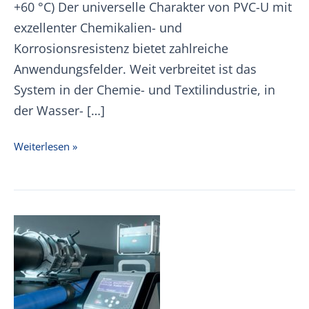
+60 °C) Der universelle Charakter von PVC-U mit
exzellenter Chemikalien- und
Korrosionsresistenz bietet zahlreiche
Anwendungsfelder. Weit verbreitet ist das
System in der Chemie- und Textilindustrie, in
der Wasser- […]
+GF+
Weiterlesen »
PVC-
U
IR
Preisliste
01.01.2026