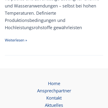
und Wasseranwendungen – selbst bei hohen
Temperaturen. Definierte
Produktionsbedingungen und
Hochleistungsrohstoffe gewährleisten
+GF+
Weiterlesen »
PVDF
SYGEF
Preisliste
01.01.2026
Home
Ansprechpartner
Kontakt
Aktuelles