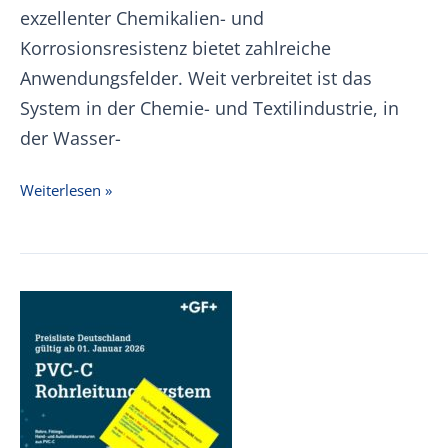
exzellenter Chemikalien- und
Korrosionsresistenz bietet zahlreiche
Anwendungsfelder. Weit verbreitet ist das
System in der Chemie- und Textilindustrie, in
der Wasser-
+GF+
Weiterlesen »
PVC-
U
IR
Preisliste
01.01.2026