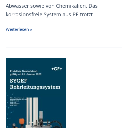
Abwasser sowie von Chemikalien. Das
korrosionsfreie System aus PE trotzt
+GF+
Weiterlesen »
PE
ecoFIT
Preisliste
01.01.2026