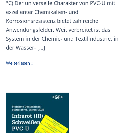
°C) Der universelle Charakter von PVC-U mit
exzellenter Chemikalien- und
Korrosionsresistenz bietet zahlreiche
Anwendungsfelder. Weit verbreitet ist das
System in der Chemie- und Textilindustrie, in
der Wasser- […]
+GF+
Weiterlesen »
PVC-
U
Preisliste
01.01.2026