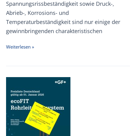
Spannungsrissbeständigkeit sowie Druck-,
Abrieb-, Korrosions- und
Temperaturbeständigkeit sind nur einige der
gewinnbringenden charakteristischen
+GF+
Weiterlesen »
PP
PROGEF
Preisliste
01.01.2026