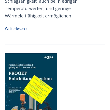
Schlagzähigkeit, auch bei niedrigen
Temperaturwerten, und geringe
Wärmeleitfähigkeit ermöglichen
+GF+
Weiterlesen »
ABS
Preisliste
01.01.2026