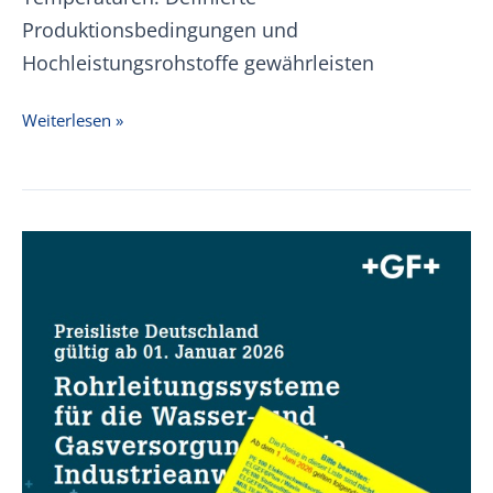
Produktionsbedingungen und
Hochleistungsrohstoffe gewährleisten
+GF+
Weiterlesen »
PVDF
SYGEF
Preisliste
01.01.2026