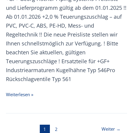
und Lieferprogramm gültig ab dem 01.01.2025 !!
Ab 01.01.2026 +2,0 % Teuerungszuschlag – auf
PVC, PVC-C, ABS, PE-HD, Mess- und
Regeltechnik !! Die neue Preisliste stellen wir
Ihnen schnellstmöglich zur Verfügung. ! Bitte
beachten Sie aktuellen, gültigen
Teuerungszuschläge ! Ersatzteile für +GF+
Industriearmaturen Kugelhähne Typ 546Pro
Rückschlagventile Typ 561
+GF+
Weiterlesen »
Ersatzteile
Armaturen
Preisliste
Seitennummerierung
Weiter
→
1
2
01.01.2025