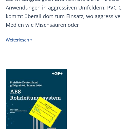
Anwendungen in aggressiven Umfeldern. PVC-C
kommt überall dort zum Einsatz, wo aggressive
Medien wie Mischsäuren oder
+GF+
Weiterlesen »
PVC-
C
Preisliste
01.01.2026