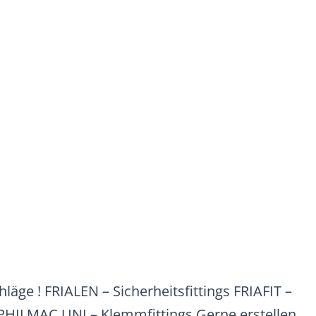
hläge ! FRIALEN – Sicherheitsfittings FRIAFIT –
HILMAC UNI – Klemmfittings Gerne erstellen