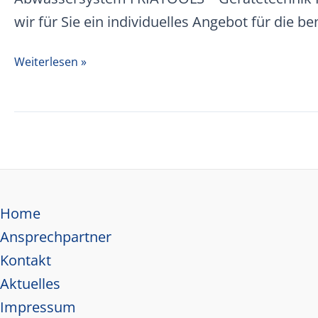
wir für Sie ein individuelles Angebot für die b
Aliaxis
Weiterlesen »
Infrastruktur
Preisliste
01.12.2025
Home
Ansprechpartner
Kontakt
Aktuelles
Impressum