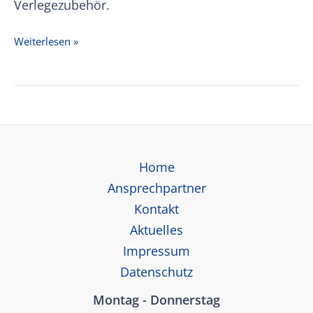
Verlegezubehör.
Rosinsky
Weiterlesen »
Steg-
und
Hohlkammerplatten
Home
Ansprechpartner
Kontakt
Aktuelles
Impressum
Datenschutz
Montag - Donnerstag