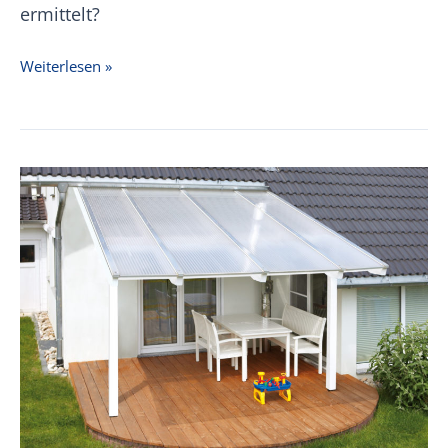
ermittelt?
Verlegeanleitung
Weiterlesen »
Wellplatten